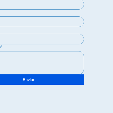
e!
Enviar