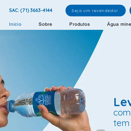
SAC: (71) 3663-4144
Seja um revendedor
Início
Sobre
Produtos
Água mine
Le
como
tem 