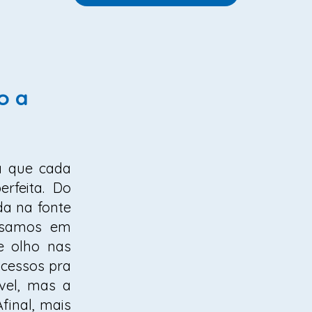
o a
a que cada
rfeita. Do
a na fonte
nsamos em
e olho nas
cessos pra
vel, mas a
final, mais