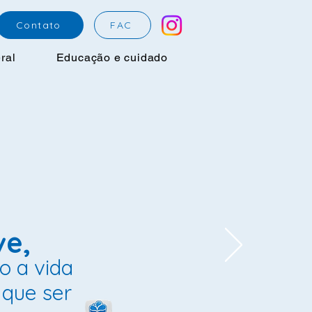
Contato
FAC
ral
Educação e cuidado
ve,
 a vida
que ser